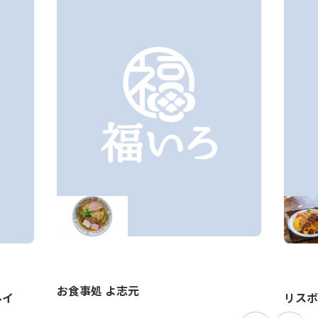
お食事処 よ志元
ルイ
リスボ