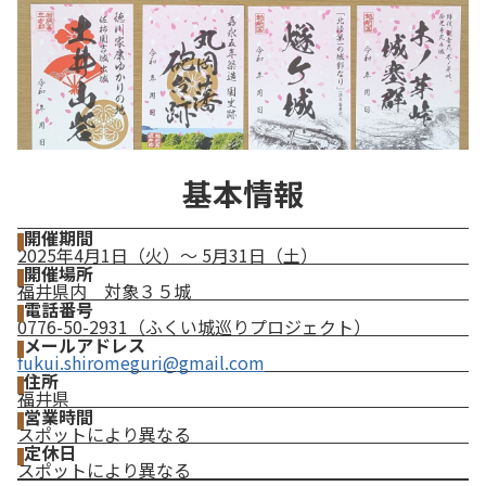
基本情報
開催期間
2025年4月1日（火）～ 5月31日（土）
開催場所
福井県内 対象３５城
電話番号
0776-50-2931（ふくい城巡りプロジェクト）
メールアドレス
fukui.shiromeguri@gmail.com
住所
福井県
営業時間
スポットにより異なる
定休日
スポットにより異なる