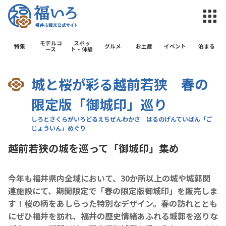
福井市観光公
モデルコ
スポッ
特集
グルメ
お土産
イベント
泊まる
ース
ト・体験
城と桜が彩る越前若狭 春の
限定版「御城印」巡り
越前若狭の城を巡って「御城印」集め
今年も福井県内全域において、30か所以上の城や城郭関
連施設にて、期間限定で「春の限定版御城印」を販売しま
す！桜の柄をあしらった特別なデザイン。春の訪れととも
にぜひ福井を訪れ、福井の歴史情緒あふれる城郭を巡りな