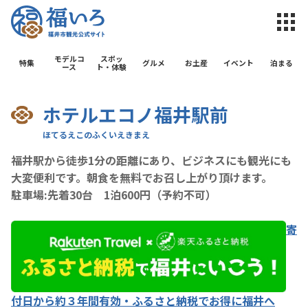
福井市観光公
モデルコ
スポッ
特集
グルメ
お土産
イベント
泊まる
ース
ト・体験
ホテルエコノ福井駅前
福井駅から徒歩1分の距離にあり、ビジネスにも観光にも
大変便利です。朝食を無料でお召し上がり頂けます。
駐車場:先着30台 1泊600円（予約不可）
寄
付日から約３年間有効・ふるさと納税でお得に福井へ