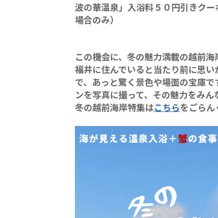
波の華温泉」入浴料５０円引きクー
場合のみ）
この機会に、冬の魅力満載の越前海
福井に住んでいると当たり前に思い
で、あっと驚く景色や場面の宝庫で
ンを写真に撮って、その魅力をみん
冬の越前海岸特集は
こちら
をごらん