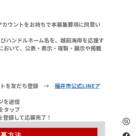
のアカウントをお持ちで本募集要項に同意い
びハンドルネーム名を、越前海岸を応援す
トにおいて、公表・表示・複製・展示や掲載
ントを友だち登録 →
福井市公式LINEア
ジを送信
をタップ
を登録して応募完了！
検
索
Fac