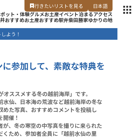
【福いろ】
行きたいリスト
を見る
日本語
スポット・体験
グルメ
お土産
イベント
泊まる
アクセス
English
井
おすすめお土産
おすすめ駅弁
柴田勝家ゆかりの地
トしよう！
ンに参加して、素敵な特典を
がオススメする冬の越前海岸」です。
前水仙、日本海の荒波など越前海岸の冬な
収めた写真、おすすめコメントを投稿し
を開催！
者が、冬の寒空の中写真を撮りに来られた
ただくため、参加者全員に「越前水仙の里