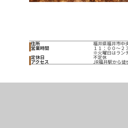
住所
福井県福井市中央1
営業時間
１１：００～２
※火曜日はラン
定休日
不定休
アクセス
JR福井駅から徒