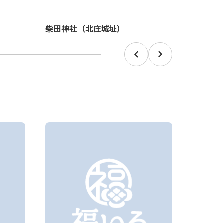
お土産
柴田神社（北庄城址）
（福井
Prev