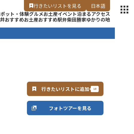
【福いろ】
行きたいリスト
を見る
日本語
スポット・体験
グルメ
お土産
イベント
泊まる
アクセス
English
井
おすすめお土産
おすすめ駅弁
柴田勝家ゆかりの地
行きたいリストに追加
フォトツアーを見る