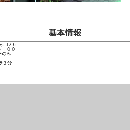
基本情報
-12-6
３：００
チのみ
歩３分