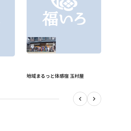
地域まるっと体感宿 玉村屋
燧ヶ城跡
Prev