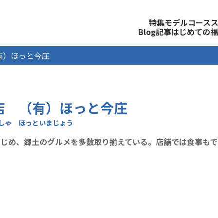
観光公式サイト
特集
モデルコース
Blog記事
はじめての福
有）ほっと今庄
店 （有）ほっと今庄
はじめ、郷土のグルメを多数取り揃えている。店舗では食事もで
。