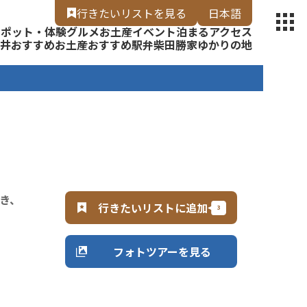
【福いろ】
行きたいリスト
を見る
日本語
スポット・体験
グルメ
お土産
イベント
泊まる
アクセス
English
井
おすすめお土産
おすすめ駅弁
柴田勝家ゆかりの地
き、
行きたいリストに追加
フォトツアーを見る