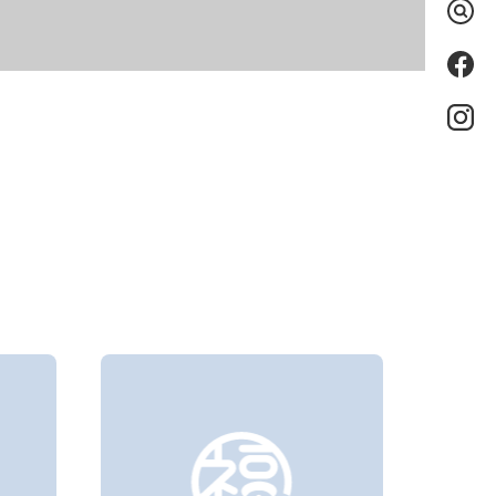
検
索
Fac
eb
oo
k
Ins
tag
ra
m