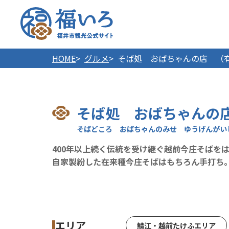
福井市
HOME
グルメ
そば処 おばちゃんの店 （
そば処 おばちゃんの
400年以上続く伝統を受け継ぐ越前今庄そばを
自家製紛した在来種今庄そばはもちろん手打ち
エリア
鯖江・越前たけふエリア