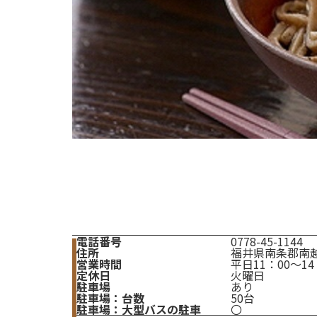
電話番号
0778-45-1144
住所
福井県南条郡南越
営業時間
平日11：00～14
定休日
火曜日
駐車場
あり
駐車場：台数
50台
駐車場：大型バスの駐車
〇