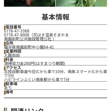
基本情報
電話番号
0778-47-3368
0778-47-8008（花はす温泉そまやま
南越前町公共施設管理公社 ）
住所
福井県南越前町中小屋64-41
営業時間
入園自由
料金
清掃協力金200円(はすまつり期間)
アクセス
北陸自動車道今庄ICから車で10分、南条スマートICから車
で5分
ハピラインふくい南条駅から車で7分
駐車場
あり
備考
関連リンク