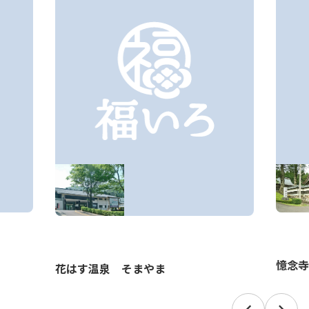
憶念寺
花はす温泉 そまやま