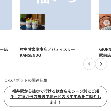
GIO
村中甘泉堂本店／パティスリー
ー店
駅前店
KANSENDO
このスポットの関連記事
福井駅から徒歩で行ける飲食店をシーン別にご紹
介！定番から穴場まで地元民のおすすめをご紹介し
ます！