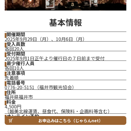
基本情報
開催期間
2025年9月29日（月）、10月6日（月）
受入員数
各回20人
受付期間
2025年9月1日正午より催行日の７日前まで受付
最少催行人員
各回10人
注意事項
先着順
電話番号
0776-20-5151（福井市観光協会）
住所
福井県福井市
料金
4,500円
（越美北線運賃、昼食代、保険料・企画料等含む）
オンライン予約
お申込みはこちら（じゃらんnet）