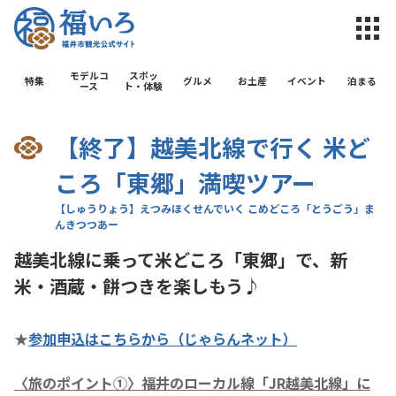
福井市観光公
モデルコ
スポッ
特集
グルメ
お土産
イベント
泊まる
ース
ト・体験
【終了】越美北線で行く 米ど
ころ「東郷」満喫ツアー
越美北線に乗って米どころ「東郷」で、新
米・酒蔵・餅つきを楽しもう♪
★
参加申込はこちらから（じゃらんネット）
〈旅のポイント①〉福井のローカル線「JR越美北線」に