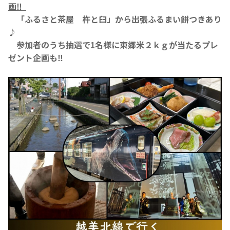
画‼
「ふるさと茶屋 杵と臼」から出張ふるまい餅つきあり
♪
参加者のうち抽選で1名様に東郷米２ｋｇが当たるプレ
ゼント企画も‼