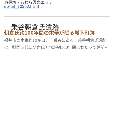
東尋坊・あわら温泉エリア
detail_10952.html
一乗谷朝倉氏遺跡
朝倉氏約100年間の栄華が眠る城下町跡
福井市の南東約10キロ、一乗谷にある一乗谷朝倉氏遺跡
は、戦国時代に朝倉氏五代が約100年間にわたって越前の
国を支配した城下町跡。武家屋敷・寺院・町屋・職人屋敷
や道路に至るまで町並がほぼ完全な姿で発掘され、遺跡
は、国の特別史跡・特別名勝、出土品は重要文化…