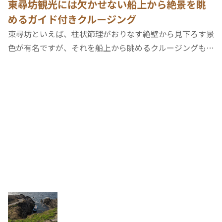
東尋坊観光には欠かせない船上から絶景を眺
更新順
マップ
めるガイド付きクルージング
東尋坊といえば、柱状節理がおりなす絶壁から見下ろす景
色が有名ですが、それを船上から眺めるクルージングも人
気です。船内ガイドの案内が面白いのも好評で、東尋坊周
辺のみどころスポットもまとめて見ることができるので、
初めての東尋坊観光の際には是非組み込んで…