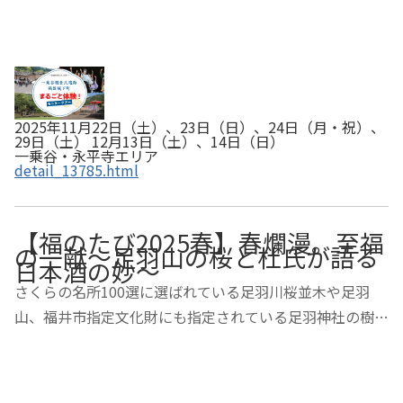
2025年11月22日（土）、23日（日）、24日（月・祝）、
29日（土） 12月13日（土）、14日（日）
一乗谷・永平寺エリア
detail_13785.html
【福のたび2025春】春爛漫。至福
の一献～足羽山の桜と杜氏が語る
日本酒の妙～
さくらの名所100選に選ばれている足羽川桜並木や足羽
山、福井市指定文化財にも指定されている足羽神社の樹齢
380年以上のしだれ桜などお花見スポットを散策しなが
ら、愛宕坂、橘曙覧、継体天皇像など、足羽山に関する歴
史や文化を『ふくい観光おもてなしガイド』楽しく…