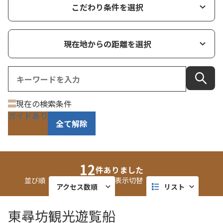
こだわり条件を選択
現在地からの距離を選択
現在の検索条件
ガイドあり
全て解除
12
件ありました
並び順
表示切替
アクセス数順
リスト
近い順
タイル
東尋坊観光遊覧船