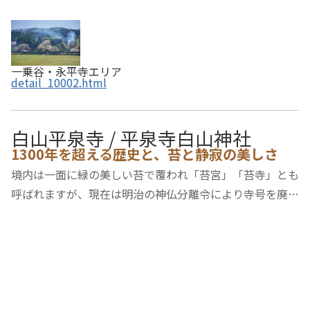
一乗谷・永平寺エリア
detail_10002.html
白山平泉寺 / 平泉寺白山神社
1300年を超える歴史と、苔と静寂の美しさ
境内は一面に緑の美しい苔で覆われ「苔宮」「苔寺」とも
呼ばれますが、現在は明治の神仏分離令により寺号を廃止
し、白山神社となっています。養老元年(717年)に泰澄大
師によって開かれたと伝わり、白山信仰の越前側の拠点と
なりました。平安後期には天台宗比叡山延暦…