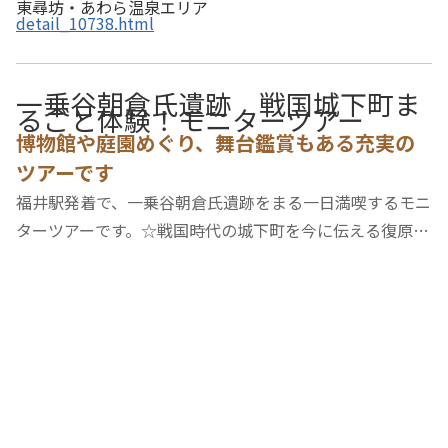
東尋坊・あわら温泉エリア
detail_10738.html
一乗谷朝倉氏遺跡 戦国城下町ま
るごと体験！モニターツアー
博物館や庭園めぐり、舞台鑑賞もある充実の
ツアーです
福井駅発着で、一乗谷朝倉氏遺跡をまる一日満喫するモニ
ターツアーです。☆戦国時代の城下町を今に伝える復原町
並で戦国衣装を身に着け散策☆☆昼食は「朝倉羽釜飯」と
戦国フレンチ逸品御膳☆☆博物館や庭園めぐり、舞台鑑賞
もある充実のツアーです☆【スケジュール】10：00…