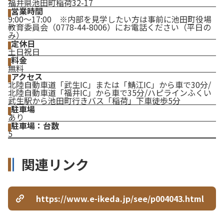
福井県池田町稲荷32-17
営業時間
9:00～17:00 ※内部を見学したい方は事前に池田町役場
教育委員会（0778-44-8006）にお電話ください（平日の
み）
定休日
土日祝日
料金
無料
アクセス
北陸自動車道「武生IC」または「鯖江IC」から車で30分/
北陸自動車道「福井IC」から車で35分/ハピラインふくい
武生駅から池田町行きバス「稲荷」下車徒歩5分
駐車場
あり
駐車場：台数
5
関連リンク
https://www.e-ikeda.jp/see/p004043.html