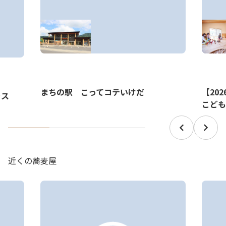
まちの駅 こってコテいけだ
【20
ラス
こども
近くの蕎麦屋