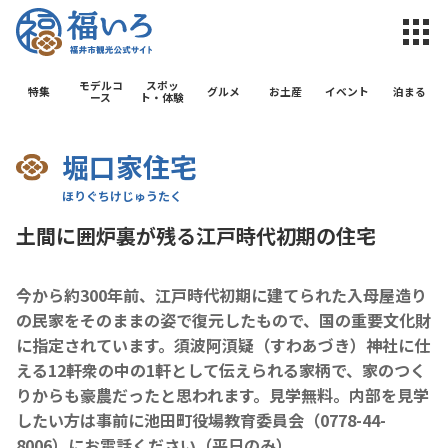
福井市観光公
モデルコ
スポッ
特集
グルメ
お土産
イベント
泊まる
ース
ト・体験
堀口家住宅
土間に囲炉裏が残る江戸時代初期の住宅
今から約300年前、江戸時代初期に建てられた入母屋造り
の民家をそのままの姿で復元したもので、国の重要文化財
に指定されています。須波阿湏疑（すわあづき）神社に仕
える12軒衆の中の1軒として伝えられる家柄で、家のつく
りからも豪農だったと思われます。見学無料。内部を見学
したい方は事前に池田町役場教育委員会（0778-44-
8006）にお電話ください（平日のみ）。