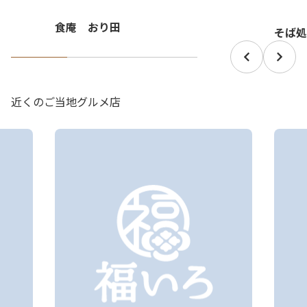
食庵 おり田
そば処
近くのご当地グルメ店