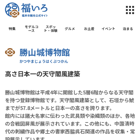
福井市観光公
モデルコ
スポッ
特集
グルメ
お土産
イベント
泊まる
ース
ト・体験
勝山城博物館
高さ日本一の天守閣風建築
勝山城博物館は平成4年に開館した5層6階からなる天守閣
を持つ登録博物館です。天守閣風建築として、石垣から鯱
までが57.8メートルと日本一の高さを誇ります。
館内には諸大名家に伝わった武具類や染織類のほか、各地
の合戦図屏風が展示されています。この他にも、中国清時
代の刺繍作品や郷土の書家西脇呉石関連の作品を収集・常
設展示しています。