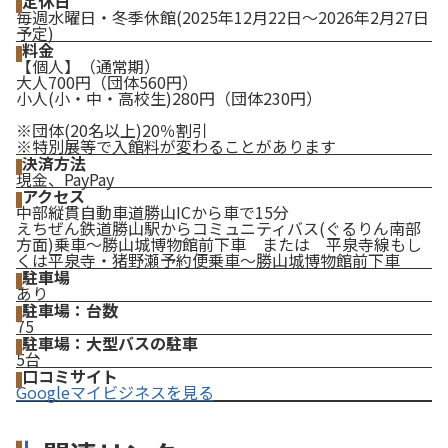
定休日
毎週水曜日・冬季休館(2025年12月22日～2026年2月27日
予定)
料金
【個人】（通常期）
大人700円（団体560円）
小人(小・中・高校生)280円（団体230円）
※団体(20名以上)20％割引
※特別展等で入館料が変わることがあります
決済方法
現金、PayPay
アクセス
中部縦貫自動車道勝山ICから車で15分
えちぜん鉄道勝山駅からコミュニティバス(ぐるりん南部
方面)乗車～勝山城博物館前下車 または 平泉寺線もし
くは平泉寺・猪野瀬予約便乗車～勝山城博物館前下車
駐車場
あり
駐車場：台数
75
駐車場：大型バスの駐車
5台
口コミサイト
Googleマイビジネスを見る