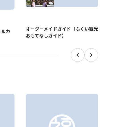
オーダーメイドガイド（ふくい観光
ェルカ
【2026
おもてなしガイド）
タルア
ト）
Prev