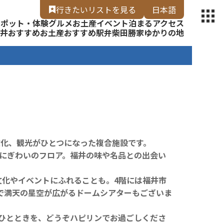
【福いろ】
行きたいリスト
を見る
日本語
スポット・体験
グルメ
お土産
イベント
泊まる
アクセス
English
井
おすすめお土産
おすすめ駅弁
柴田勝家ゆかりの地
文化、観光がひとつになった複合施設です。
ぶにぎわいのフロア。福井の味や名品との出会い
文化やイベントにふれることも。4階には福井市
像で満天の星空が広がるドームシアターもございま
ひとときを、どうぞハピリンでお過ごしくださ