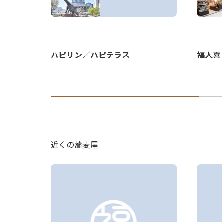
福井駅）
ハピリン／ハピテラス
福人喜
近くの蕎麦屋