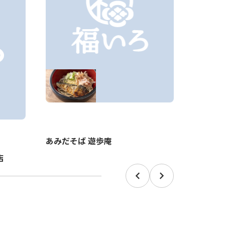
あみだそば 遊歩庵
福そば
店
Prev