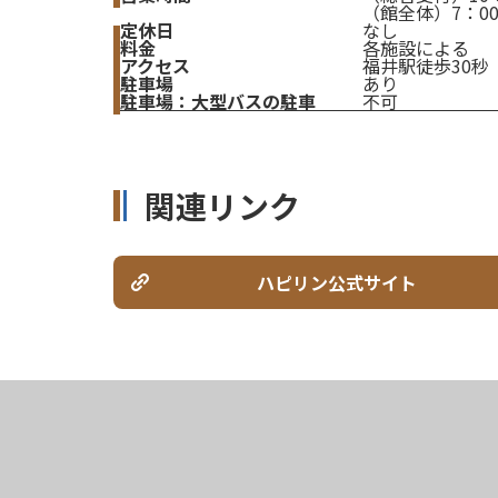
（館全体）7：00
定休日
なし
料金
各施設による
アクセス
福井駅徒歩30秒
駐車場
あり
駐車場：大型バスの駐車
不可
関連リンク
ハピリン公式サイト