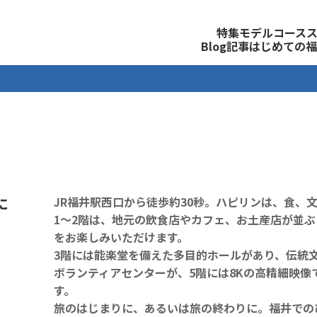
観光公式サイト
特集
モデルコース
Blog記事
はじめての福
に
JR福井駅西口から徒歩約30秒。ハピリンは、食、
1～2階は、地元の飲食店やカフェ、お土産店が並
をお楽しみいただけます。
3階には能楽堂を備えた多目的ホールがあり、伝統
ボランティアセンターが、5階には8Kの高精細映
す。
旅のはじまりに、あるいは旅の終わりに。福井での