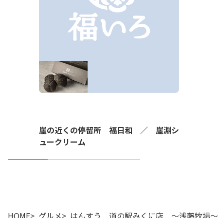
崖の近くの停留所 福日和 ／ 崖淵シ
ュークリーム
HOME
グルメ
はんすう 道の駅みくに店 ～浅藤牧場～