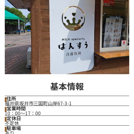
基本情報
住所
福井県坂井市三国町山岸67-3-1
営業時間
10：00～17：00
定休日
不定休
駐車場
あり