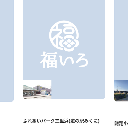
ふれあいパーク三里浜(道の駅みくに)
龍翔小