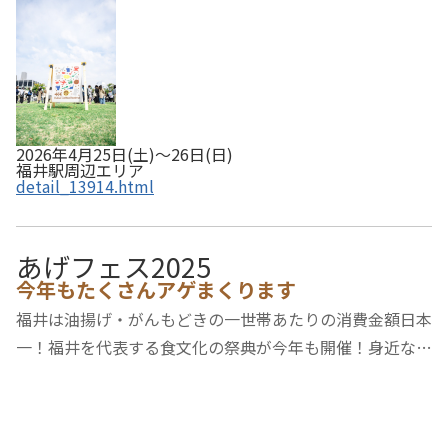
2026年4月25日(土)～26日(日)
福井駅周辺エリア
detail_13914.html
あげフェス2025
今年もたくさんアゲまくります
福井は油揚げ・がんもどきの一世帯あたりの消費金額日本
一！福井を代表する食文化の祭典が今年も開催！身近な日
本一・食ブランド『滋味で凄い！！揚げの魅力』を、福井
の玄関口ハピテラスから発信します！県内各店の個性豊か
なあぶらあげが大集合！アゲたて、味自慢の…