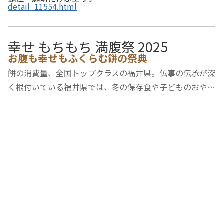
detail_11554.html
幸せ もちもち 満腹祭 2025
お腹も幸せもふくらむ餅の祭典
餅の消費量、全国トップクラスの福井県。仏事の伝承が深
く根付いている福井県では、冬の保存食や子どものおやつ
等、お餅は福井を代表する食文化です。「幸せ もちもち
満腹祭」では、福井の伝統的なもちの食べ方や子どもから
大人まで大好きな各種多様な福井のもち文化…