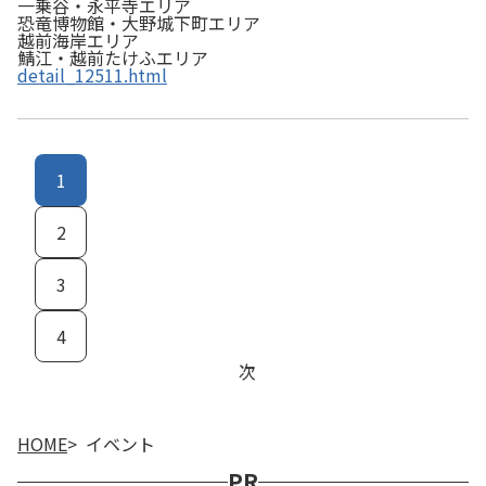
一乗谷・永平寺エリア
恐竜博物館・大野城下町エリア
越前海岸エリア
鯖江・越前たけふエリア
detail_12511.html
1
2
3
4
次
HOME
イベント
PR