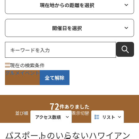
現在地からの距離を選択
開催日を選択
現在の検索条件
グルメイベント
全て解除
72
件ありました
並び順
表示切替
アクセス数順
リスト
開催日順
タイル
パスポートのいらないハワイアン