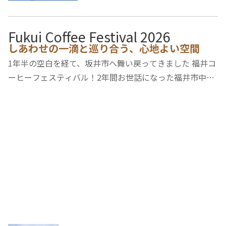
Fukui Coffee Festival 2026
しあわせの一滴と巡り合う、心地よい空間
1年半の空白を経て、坂井市へ舞い戻ってきました 福井コ
ーヒーフェスティバル！2年間お世話になった福井市中央
公園を離れ、舞台は坂井市丸岡町にあるグリーンセンター
へ。ここは、とても広い、みどり豊かな公園。2026春
「アウトドアとコーヒー」をテーマに豊かな自然…