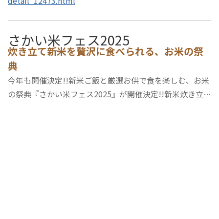
detail_12473.html
さかい米フェス2025
炊き立て新米を贅沢に食べられる、お米の祭
典
今年も開催決定!!新米ご飯と厳選お供で食を楽しむ、お米
の祭典『さかい米フェス2025』が開催決定!!新米炊き立て
ご飯と厳選お供を楽しめる、お米の祭典！「さかい米フェ
ス2025」が今年で4回目の開催となります。今年も「食の
プロ」が羽釜と坂井市（小和清水）の美味し…