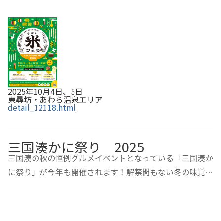
2025年10月4日、5日
東尋坊・あわら温泉エリア
detail_12118.html
三国湊かに祭り 2025
三国湊の秋の恒例グルメイベントとなっている「三国湊か
に祭り」が今年も開催されます！解禁間もない冬の味覚の
王者「越前がに」を浜値で購入できる特別販売や、かにの
他にも、三国の新鮮な海産物が並ぶ「獲れたて市場」、作
り立ての三国グルメが味わえる「三国湊グル…