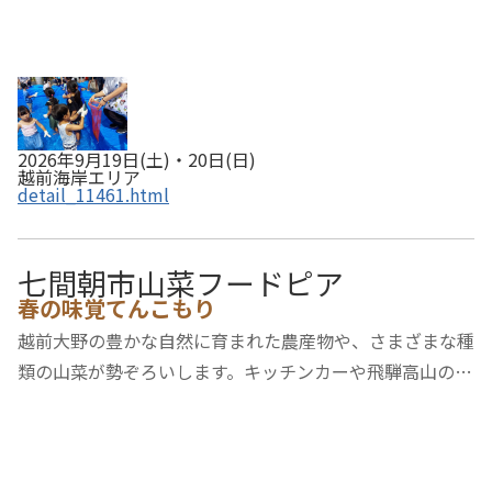
2026年9月19日(土)・20日(日)
越前海岸エリア
detail_11461.html
七間朝市山菜フードピア
春の味覚てんこもり
越前大野の豊かな自然に育まれた農産物や、さまざまな種
類の山菜が勢ぞろいします。キッチンカーや飛騨高山の特
産市、山菜の天ぷらやおろしそばが味わえる山菜茶屋も出
店します。七間通りで春の味覚を思う存分堪能してくださ
い。【開催日時】令和8年4月25日（土）、26…