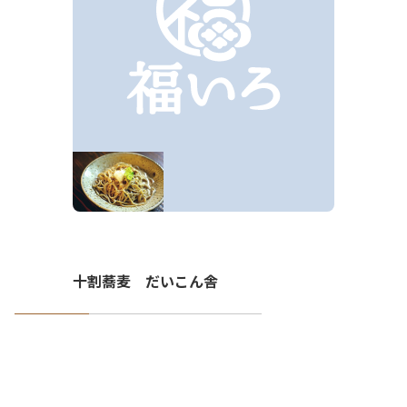
十割蕎麦 だいこん舎