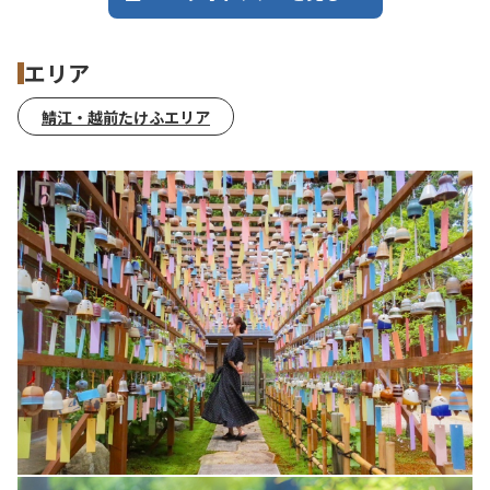
エリア
鯖江・越前たけふエリア