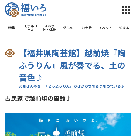
福井市観光公
モデルコ
スポッ
特集
グルメ
お土産
イベント
泊まる
ース
ト・体験
【福井県陶芸館】越前焼『陶
ふうりん』風が奏でる、土の
音色♪
古民家で越前焼の風鈴♪