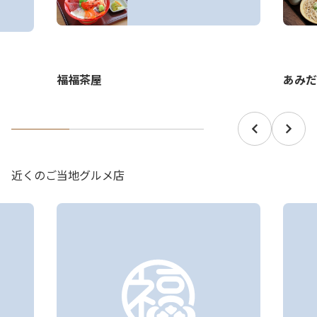
あみだ
福福茶屋
近くのご当地グルメ店