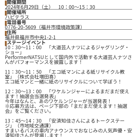
開催期間
2024年6月29日（土） 10：00～15：30
開催場所
ハピテラス
電話番号
0776-20-5609（福井市環境政策課）
住所
福井県福井市中央1-2-1
ステージイベント
10：30～11：00 「大道芸人ナツによるジャグリング・
ショー」
PerformerNATSUとして国内外で活動する大道芸人ナツさ
んがパフォーマンスを披露します！
11：30～11：50 「エコ紙マンによる紙リサイクル教
室」（株式会社増田喜）
エコ紙マンと一緒に紙のリサイクルについて学ぼう！
12：30～13：00 「ワケルンジャーによるまだまだ使え
ます！抽選会当選発表」
今年はなんと、あのワケルンジャーが当選発表！
※応募方法は、ページ下部の「まだまだ使えます！抽選
会」をご覧ください。
13：45～14：30 「安済知佳さんによるトークステー
ジ」（市地域交通課）
すまいるバスの車内アナウンスでおなじみの人気声優・安
済知佳さんが登場します！