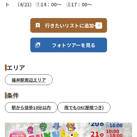
ト （4/21） ①14：00～ ②17：00～
行きたいリストに追加
フォトツアーを見る
エリア
福井駅周辺エリア
条件
駅から徒歩10分以内
雨でもOK(屋根つき)