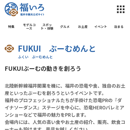
福井市観光公
モデルコ
スポッ
特集
グルメ
お土産
イベント
泊まる
ース
ト・体験
FUKUI ぶーむめんと
FUKUIぶーむの動きを創ろう
北陸新幹線福井開業を機に、福井の恐竜や食、独自のお土
産といったぶーむを創ろうというイベントです。
福井のプロフェッショナルたちが手掛けた恐竜PRの『ダ
イナソーダンス』ステージを中心に、恐竜HEROバレミア
ンショーなどで福井の魅力をPRします。
会場内には、人気の高い食やお土産の紹介、販売、飲食コ
ーナーも設けます。是非お越しください。