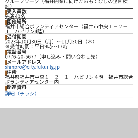
グループワーク（福井開業に向けたおもてなしの企画検
討）
受入員数
先着40名
開催場所
福井市総合ボランティアセンター（福井市中央１－２－
１ ハピリン4階）
受付期間
2023年10月30日（月）～11月30日（木）
※受付時間：平日9時～17時
電話番号
0776-20-5677（申し込み・問い合わせ先）
メールアドレス
shinpro@city.fukui.lg.jp
住所
福井県福井市中央１－２－１ ハピリン４階 福井市総合
ボランティアセンター内
関連資料
詳細（チラシ）