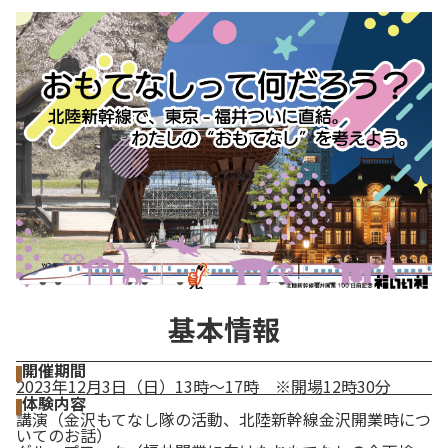
基本情報
開催期間
2023年12月3日（日）13時～17時 ※開場12時30分
体験内容
講演（金沢もてなし隊の活動、北陸新幹線金沢開業時につ
いてのお話）