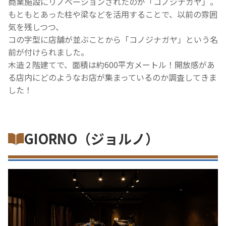
商業施設にリノベーションされたのが「コノジナガヤ」。
もともとあった柱や梁などを活用することで、
以前の雰囲
気を残しつつ、
コの字型に店舗が並ぶことから「コノジナガヤ」
という名
前が付けられました。
木造２階建てで、面積は約600平方メートル！
開放感があ
る店内にどのようなお店が集まっているのか調査してき
ま
した！
GIORNO（ジョルノ）