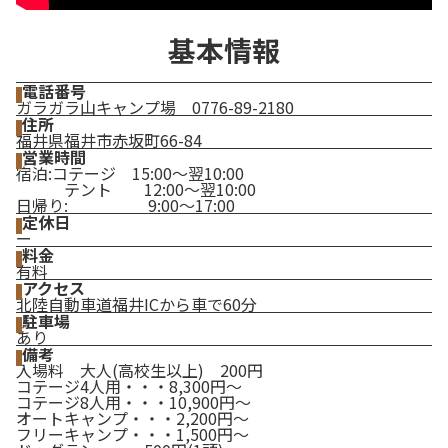
基本情報
電話番号
ガラガラ山キャンプ場 0776-89-2180
住所
福井県福井市赤坂町66-84
営業時間
宿泊:コテージ 15:00～翌10:00
テント 12:00～翌10:00
日帰り: 9:00～17:00
定休日
ー
料金
有料
アクセス
北陸自動車道福井ICから車で60分
駐車場
あり
備考
入場料 大人(高校生以上) 200円
コテージ4人用・・・8,300円～
コテージ8人用・・・10,900円～
オートキャンプ・・・2,200円～
フリーキャンプ・・・1,500円～