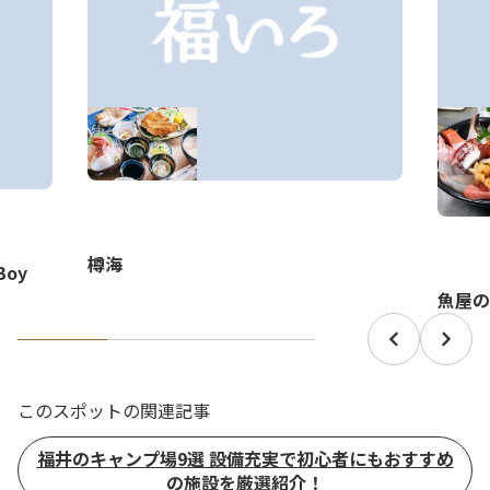
樽海
oy
魚屋の
このスポットの関連記事
福井のキャンプ場9選 設備充実で初心者にもおすすめ
の施設を厳選紹介！