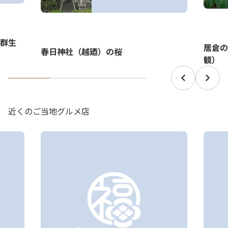
群生
居倉の
春日神社（越廼）の桜
観）
近くのご当地グルメ店