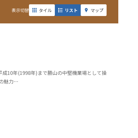
表示切替
タイル
リスト
マップ
10年(1998年)まで勝山の中堅機業場として操
の魅力…