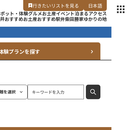
【福いろ】
行きたいリスト
を見る
日本語
スポット・体験
グルメ
お土産
イベント
泊まる
アクセス
English
井
おすすめお土産
おすすめ駅弁
柴田勝家ゆかりの地
体験プランを探す
離を選択
検索