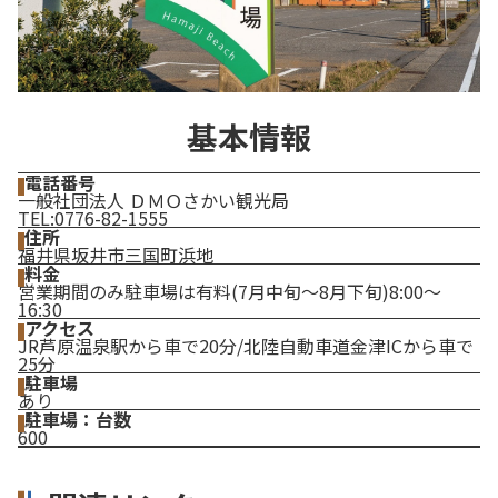
基本情報
電話番号
一般社団法人 ＤＭＯさかい観光局
TEL:0776-82-1555
住所
福井県坂井市三国町浜地
料金
営業期間のみ駐車場は有料(7月中旬～8月下旬)8:00～
16:30
アクセス
JR芦原温泉駅から車で20分/北陸自動車道金津ICから車で
25分
駐車場
あり
駐車場：台数
600