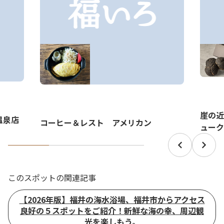
崖の近
温泉店
コーヒー＆レスト アメリカン
ューク
このスポットの関連記事
【2026年版】福井の海水浴場、福井市からアクセス
良好の５スポットをご紹介！新鮮な海の幸、周辺観
光を楽しもう。