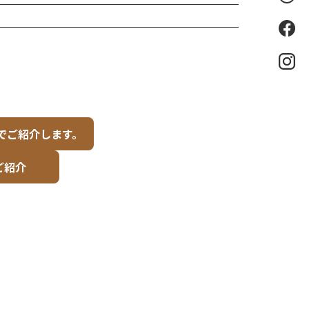
索
Fac
eb
oo
k
Ins
tag
ra
m
でご紹介します。
ご紹介