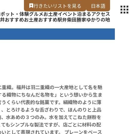
【福いろ】
行きたいリスト
を見る
日本語
スポット・体験
グルメ
お土産
イベント
泊まる
アクセス
English
井
おすすめお土産
おすすめ駅弁
柴田勝家ゆかりの地
二重織。福井は羽二重織の一大産地として名を馳
する織物にちなんだ名物を」という想いから生ま
言うくらい代表的な銘菓です。絹織物のように薄
く、とろけるような舌ざわりで、ほんのりと上品
糖、水あめの３つのみ。水を加えてこねた餅粉を
とてもシンプルな製法ですが、店ごとに材料の配
いとして表現されています。 プレーンをベース