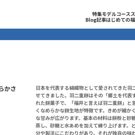
観光公式サイト
特集
モデルコース
Blog記事
はじめての福
らかさ
日本を代表する絹織物として愛されてきた羽
せてきました。羽二重餅はその「郷土を代表
れた餅菓子で、「福井と言えば羽二重餅」と
くなめらかな餅生地が特徴です。きめが細か
な甘みが広がります。基本の材料は餅粉と砂
蒸し、砂糖と水あめを加えて練り上げます。
分や製法にこだわりがあり、それが独自の味わ