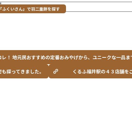
域
ト「ふくいさん」で羽二重餅を探す
コレ！ 地元民おすすめの定番おみやげから、ユニークな一品ま
密も探ってきました。
くるふ福井駅の４３店舗を