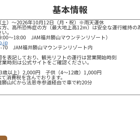
基本情報
日（土）～2026年10月12日（月・祝）※雨天運休
な方、高所恐怖症の方（最大地上高12m）は安全な運行維持の
さい。
09（9:00～18:00 JAM福井勝山マウンテンリゾート）
o.jp
0-70 JAM福井勝山マウンテンリゾート内
間を表記しており、観光リフトの運行は営業開始時刻
営業時刻は公式サイトをご確認ください。
歳以上）2,000円 子供（4～12歳）1,000円
べて消費税を含んでおります。
勝山ICから法恩寺参道経由で車で約20分