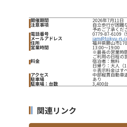
開催期間
2026年7月11
注意事項
自立歩行が困難
予めご了承くだ
電話番号
0779-87-61
メールアドレス
jam@tokyu-rs.c
住所
福井県勝山市17
営業時間
13:00～19:00
※最長の営業時
ご利用の日程の
料金
宿泊者：無料
日帰り：大人（13
※表示料金はす
アクセス
中部縦貫自動車道
駐車場
あり
駐車場：台数
3,400台
関連リンク