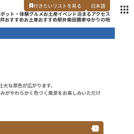
【福いろ】
行きたいリスト
を見る
日本語
スポット・体験
グルメ
お土産
イベント
泊まる
アクセス
English
井
おすすめお土産
おすすめ駅弁
柴田勝家ゆかりの地
む壮大な景色が広がります。
並みがやわらかく色づく風景をお楽しみいただけ