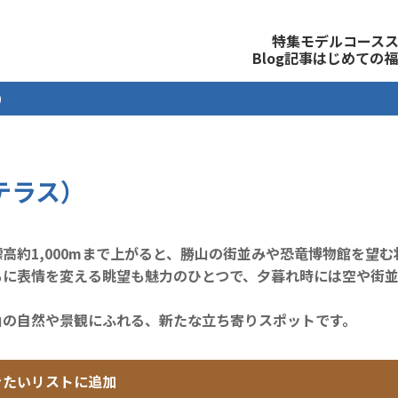
観光公式サイト
特集
モデルコース
Blog記事
はじめての福
ス）
Mテラス）
高約1,000mまで上がると、勝山の街並みや恐竜博物館を望
もに表情を変える眺望も魅力のひとつで、夕暮れ時には空や街
山の自然や景観にふれる、新たな立ち寄りスポットです。
きたいリストに追加