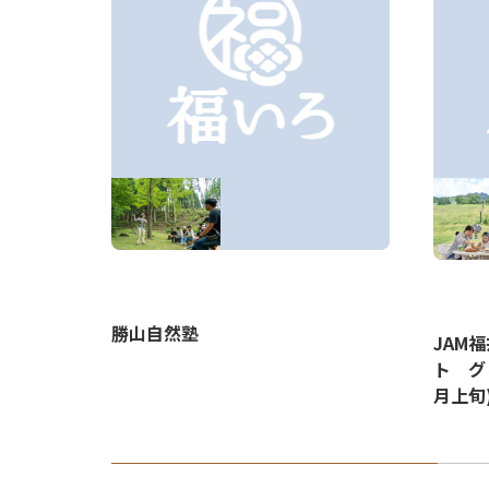
勝山自然塾
社
JAM
ト グ
月上旬