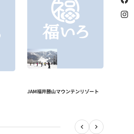
eb
oo
k
Ins
tag
ra
m
JAM福井勝山マウンテンリゾート
ジャム
ール
Prev