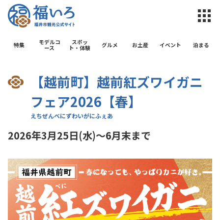
福井市観光公
モデルコ
スポッ
特集
グルメ
お土産
イベント
泊まる
ース
ト・体験
【越前町】越前紅ズワイガニ
フェア2026【春】
2026年3月25日(水)～6月末まで