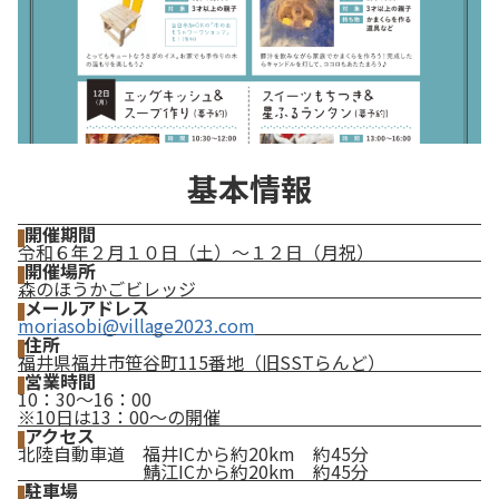
基本情報
開催期間
令和６年２月１０日（土）～１２日（月祝）
開催場所
森のほうかごビレッジ
メールアドレス
moriasobi@village2023.com
住所
福井県福井市笹谷町115番地（旧SSTらんど）
営業時間
10：30～16：00
※10日は13：00～の開催
アクセス
北陸自動車道 福井ICから約20km 約45分
鯖江ICから約20km 約45分
駐車場