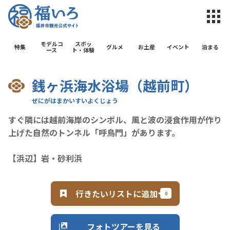
福井市観光公
モデルコ
スポッ
特集
グルメ
お土産
イベント
泊まる
ース
ト・体験
銭ヶ浜海水浴場（越前町）
すぐ隣には越前海岸のシンボル、風と波の浸食作用が作り
上げた自然のトンネル「呼鳥門」があります。
【浜辺】岩・砂利浜
行きたいリストに追加
フォトツアーを見る