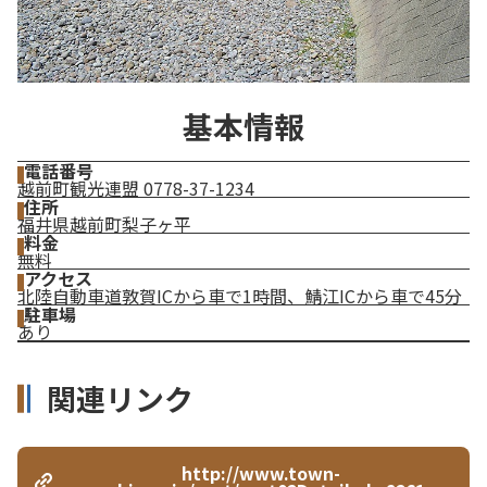
基本情報
電話番号
越前町観光連盟 0778-37-1234
住所
福井県越前町梨子ヶ平
料金
無料
アクセス
北陸自動車道敦賀ICから車で1時間、鯖江ICから車で45分
駐車場
あり
関連リンク
http://www.town-