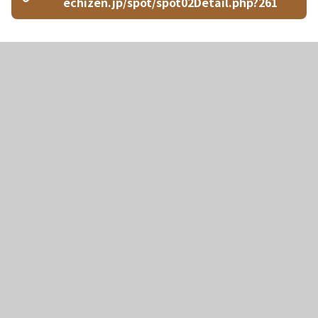
echizen.jp/spot/spot02Detail.php?261