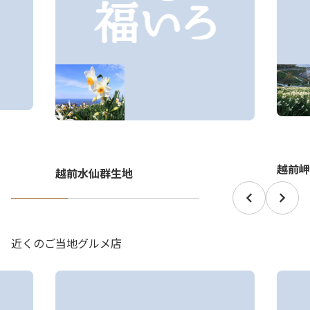
越前岬
越前水仙群生地
近くのご当地グルメ店