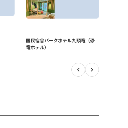
大野市
国民宿舎パークホテル九頭竜（恐
ＯＲＯ
竜ホテル）
Prev