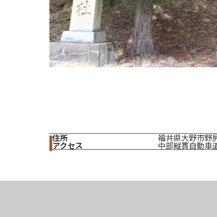
住所
福井県大野市野尻5
アクセス
中部縦貫自動車道