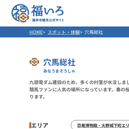
福井市
HOME
スポット・体験
穴馬総社
穴馬総社
九頭竜ダム建設のため、多くの村落が水没しま
競馬ファンに人気の場所になっています。春の
ります。
エリア
恐竜博物館・大野城下町エ