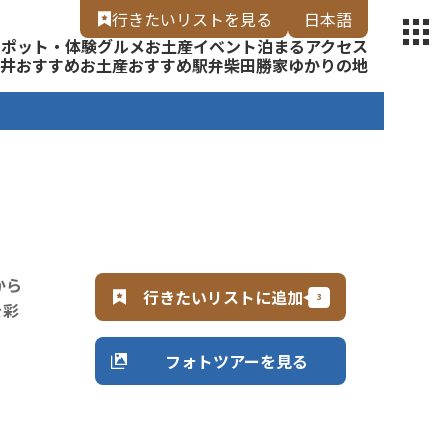
【福いろ】
行きたいリスト
を見る
日本語
スポット・体験
グルメ
お土産
イベント
泊まる
アクセス
English
井
おすすめお土産
おすすめ駅弁
柴田勝家ゆかりの地
から
行きたいリストに追加
を彩
フォトツアーを見る