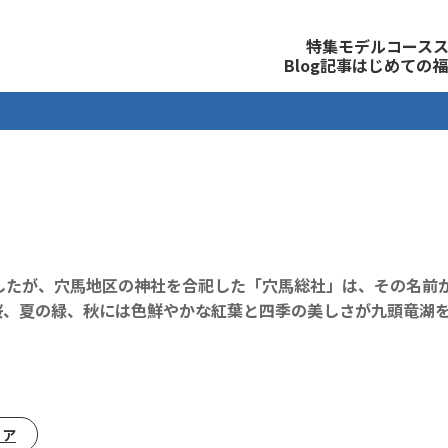
観光公式サイト
特集
モデルコース
Blog記事
はじめての福
したが、穴馬地区の神社を合祀した「穴馬総社」は、その名前
桜、夏の緑、秋には色鮮やかな紅葉と四季の美しさが九頭竜湖
リア