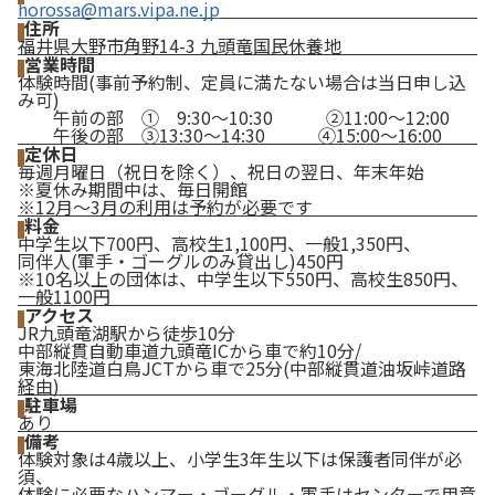
horossa@mars.vipa.ne.jp
住所
福井県大野市角野14-3 九頭竜国民休養地
営業時間
体験時間(事前予約制、定員に満たない場合は当日申し込
み可)
午前の部 ① 9:30～10:30 ②11:00～12:00
午後の部 ③13:30～14:30 ④15:00～16:00
定休日
毎週月曜日（祝日を除く）、祝日の翌日、年末年始
※夏休み期間中は、毎日開館
※12月〜3月の利用は予約が必要です
料金
中学生以下700円、高校生1,100円、一般1,350円、
同伴人(軍手・ゴーグルのみ貸出し)450円
※10名以上の団体は、中学生以下550円、高校生850円、
一般1100円
アクセス
JR九頭竜湖駅から徒歩10分
中部縦貫自動車道九頭竜ICから車で約10分/
東海北陸道白鳥JCTから車で25分(中部縦貫道油坂峠道路
経由)
駐車場
あり
備考
体験対象は4歳以上、小学生3年生以下は保護者同伴が必
須、
体験に必要なハンマー・ゴーグル・軍手はセンターで用意