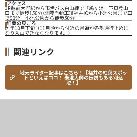
アクセス
JR越前大野駅から市営バス白山線で「鳩ヶ湯」下車登山
口まで徒歩150分/北陸自動車道福井ICから小池公園まで車
で90分 小池公園から徒歩50分
紅葉の見ごろ
例年10月下旬（11月頃から付近の県道が冬季通行止めに
なり入山できなくなります。）
関連リンク
地元ライター記事はこちら！【福井の紅葉スポッ
トといえばココ！ 泰澄大師の伝説もある刈込
池！】