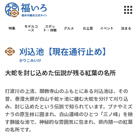
福井市観光公
モデルコ
スポッ
特集
グルメ
お土産
イベント
泊まる
ース
ト・体験
刈込池【現在通行止め】
大蛇を封じ込めた伝説が残る紅葉の名所
打波川の上流、願教寺山のふもとにある刈込池は、その
昔、泰澄大師が白山千蛇ヶ池に棲む大蛇を分けて刈り込
み、封じ込めたという伝説で知られています。ブナやミズ
ナラの原生林に囲まれ、白山連峰のひとつ「三ノ峰」を映
す静謐な池で、神秘的な雰囲気に包まれ、県内随一の紅葉
の名所です。