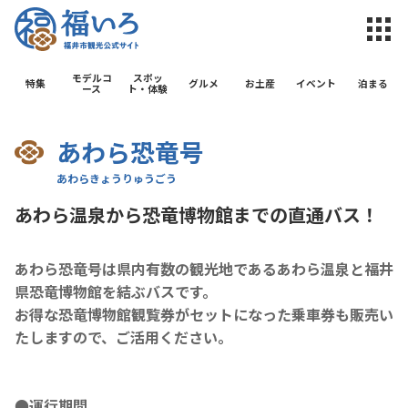
福井市観光公
モデルコ
スポッ
特集
グルメ
お土産
イベント
泊まる
ース
ト・体験
あわら恐竜号
あわら温泉から恐竜博物館までの直通バス！
あわら恐竜号は県内有数の観光地であるあわら温泉と福井
県恐竜博物館を結ぶバスです。
お得な恐竜博物館観覧券がセットになった乗車券も販売い
たしますので、ご活用ください。
●運行期間