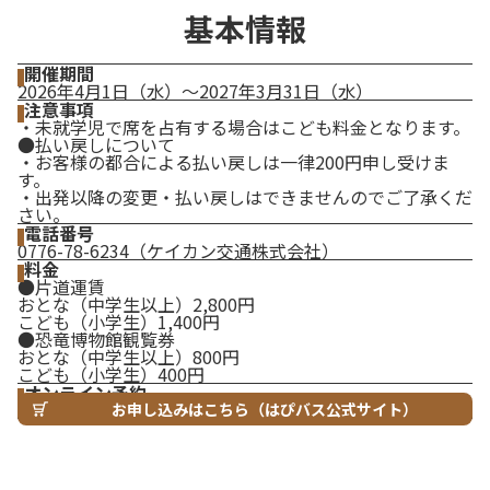
基本情報
開催期間
2026年4月1日（水）～2027年3月31日（水）
注意事項
・未就学児で席を占有する場合はこども料金となります。
●払い戻しについて
・お客様の都合による払い戻しは一律200円申し受けま
す。
・出発以降の変更・払い戻しはできませんのでご了承くだ
さい。
電話番号
0776-78-6234（ケイカン交通株式会社）
料金
●片道運賃
おとな（中学生以上）2,800円
こども（小学生）1,400円
●恐竜博物館観覧券
おとな（中学生以上）800円
こども（小学生）400円
オンライン予約
お申し込みはこちら（はぴバス公式サイト）