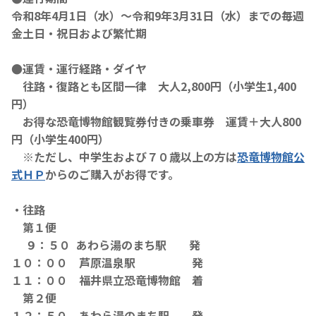
令和8年4月1日（水）～令和9年3月31日（水）までの毎週
金土日・祝日および繁忙期
●運賃・運行経路・ダイヤ
往路・復路とも区間一律 大人2,800円（小学生1,400
円）
お得な恐竜博物館観覧券付きの乗車券 運賃＋大人800
円（小学生400円）
※ただし、中学生および７０歳以上の方は
恐竜博物館公
式ＨＰ
からのご購入がお得です。
・往路
第１便
９：５０ あわら湯のまち駅 発
１０：００ 芦原温泉駅 発
１１：００ 福井県立恐竜博物館 着
第２便
１２：５０ あわら湯のまち駅 発