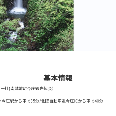
基本情報
74（(一社)南越前町今庄観光協会）
今庄駅から車で35分/北陸自動車道今庄ICから車で40分