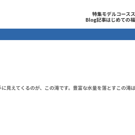
観光公式サイト
特集
モデルコース
Blog記事
はじめての福
手に見えてくるのが、この滝です。豊富な水量を落とすこの滝