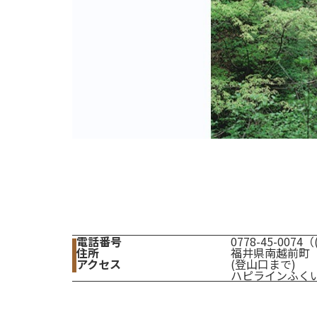
電話番号
0778-45-00
住所
福井県南越前町
アクセス
(登山口まで)
ハピラインふくい