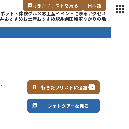
【福いろ】
行きたいリスト
を見る
日本語
スポット・体験
グルメ
お土産
イベント
泊まる
アクセス
English
井
おすすめお土産
おすすめ駅弁
柴田勝家ゆかりの地
は、
行きたいリストに追加
フォトツアーを見る