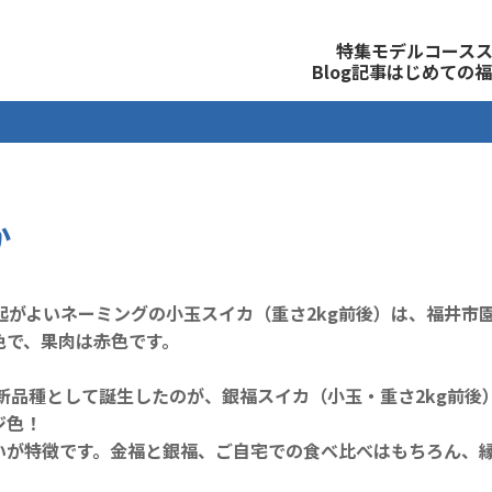
観光公式サイト
特集
モデルコース
Blog記事
はじめての福
か
起がよいネーミングの小玉スイカ（重さ2kg前後）は、福井市園
色で、果肉は赤色です。
に新品種として誕生したのが、銀福スイカ（小玉・重さ2kg前
ジ色！
いが特徴です。金福と銀福、ご自宅での食べ比べはもちろん、