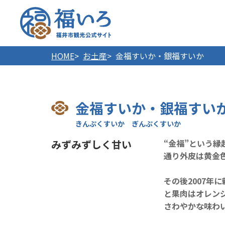
福井市
HOME
お土産
金福すいか・銀福すいか
金福すいか・銀福すい
みずみずしく甘い
“金福”という縁
通り外皮は黄金
その後2007年
と果肉はオレン
さわやかな味わ