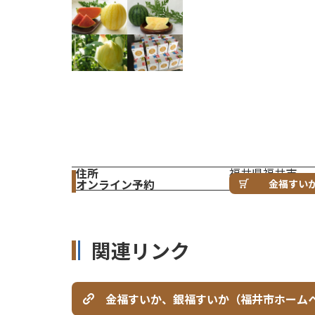
住所
福井県福井市
オンライン予約
金福すい
関連リンク
金福すいか、銀福すいか（福井市ホーム