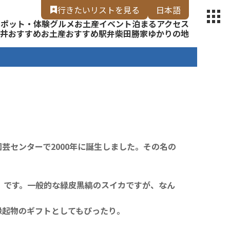
【福いろ】
行きたいリスト
を見る
日本語
スポット・体験
グルメ
お土産
イベント
泊まる
アクセス
English
井
おすすめお土産
おすすめ駅弁
柴田勝家ゆかりの地
芸センターで2000年に誕生しました。その名の
後）です。一般的な緑皮黒縞のスイカですが、なん
縁起物のギフトとしてもぴったり。