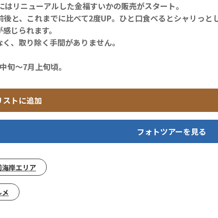
年にはリニューアルした金福すいかの販売がスタート。
度前後と、これまでに比べて2度UP。ひと口食べるとシャリっ
が感じられます。
なく、取り除く手間がありません。
中旬～7月上旬頃。
リストに追加
フォトツアーを見る
前海岸エリア
ルメ