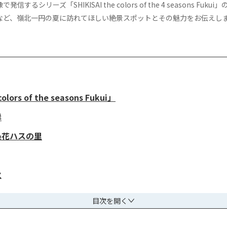
シリーズ「SHIKISAI the colors of the 4 seasons F
など、嶺北一円の夏に訪れてほしい絶景スポットとその魅力をお伝えし
ors of the seasons Fukui」
岸
条花ハスの里
火
目次を開く