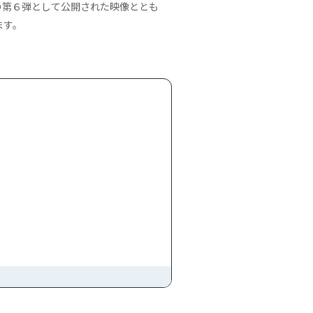
ukui」の第６弾として公開された映像ととも
ます。