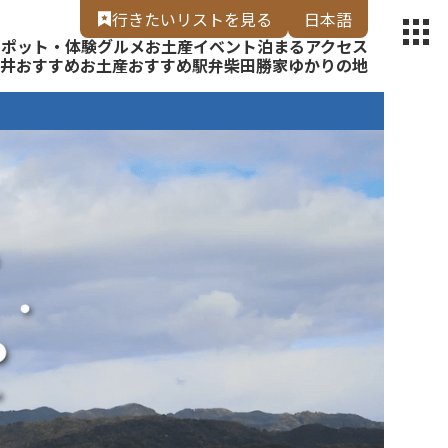
【福いろ】
行きたいリスト
を見る
日本語
スポット・体験
グルメ
お土産
イベント
泊まる
アクセス
English
井
おすすめお土産
おすすめ駅弁
柴田勝家ゆかりの地