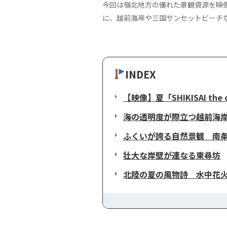
今回は嶺北地方の優れた景観資源を映像で発信する
に、越前海岸や三国サンセットビーチ
INDEX
【映像】夏「SHIKISAI the col
海の透明度が際立つ越前海
ふくいが誇る自然景観 南
壮大な岸壁が連なる東尋坊
北陸の夏の風物詩 水中花